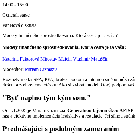
14:00 - 15:00
Generali stage
Panelová diskusia
Modely finančného sprostredkovania. Ktorá cesta je tá vaša?
Modely finančného sprostredkovania. Ktorá cesta je tá vaša?
Katarína Faktorová
Miroslav Majcin
Vladimír Matuščin
Moderátor:
Miriam Čizmazia
Rozdiely medzi SFA, PFA, broker poolom a internou sieťou môžu zásad
riešení a zodpovieme otázku: Ako si vybrať model, ktorý podporí váš r
"
Byť naplno tým kým som.
"
Od 1.1.2025 je Miriam Čizmazia
Generálnou tajomníčkou AFISP
rast a efektívnu implementáciu legislatívy a regulácie. Jej silnou str
Prednášajúci s podobným zameraním