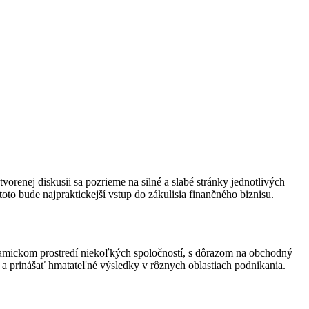
renej diskusii sa pozrieme na silné a slabé stránky jednotlivých
toto bude najpraktickejší vstup do zákulisia finančného biznisu.
ynamickom prostredí niekoľkých spoločností, s dôrazom na obchodný
iál a prinášať hmatateľné výsledky v rôznych oblastiach podnikania.