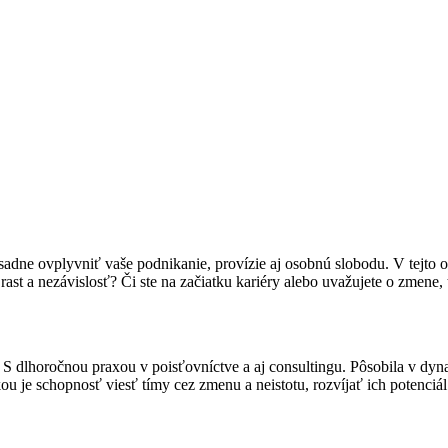
ne ovplyvniť vaše podnikanie, provízie aj osobnú slobodu. V tejto otvo
ast a nezávislosť? Či ste na začiatku kariéry alebo uvažujete o zmene, 
. S dlhoročnou praxou v poisťovníctve a aj consultingu. Pôsobila v d
ánkou je schopnosť viesť tímy cez zmenu a neistotu, rozvíjať ich potenc