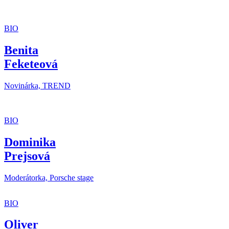
BIO
Benita
Feketeová
Novinárka, TREND
BIO
Dominika
Prejsová
Moderátorka, Porsche stage
BIO
Oliver