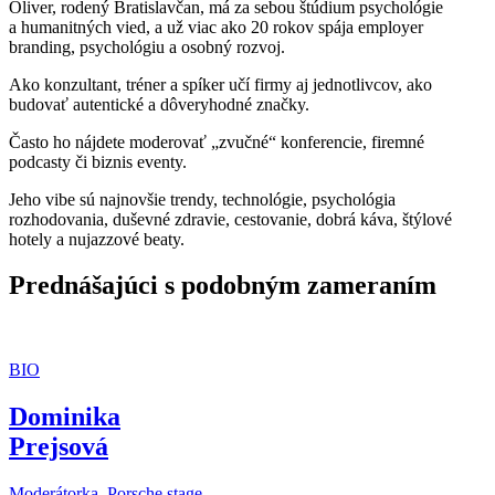
Oliver, rodený Bratislavčan, má za sebou štúdium psychológie
a humanitných vied, a už viac ako 20 rokov spája employer
branding, psychológiu a osobný rozvoj.
Ako konzultant, tréner a spíker učí firmy aj jednotlivcov, ako
budovať autentické a dôveryhodné značky.
Často ho nájdete moderovať „zvučné“ konferencie, firemné
podcasty či biznis eventy.
Jeho vibe sú najnovšie trendy, technológie, psychológia
rozhodovania, duševné zdravie, cestovanie, dobrá káva, štýlové
hotely a nujazzové beaty.
Prednášajúci s podobným zameraním
BIO
Dominika
Prejsová
Moderátorka, Porsche stage