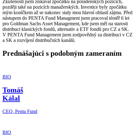
Zkušenosti jsem získával zpočátku na poradenských pozicích,
později také na pozicích manažerských. Investice byly zpočátku
mým koníčkem až se nakonec staly mou hlavní oblastí zájmu. Před
nástupem do PENTA Fund Managment jsem pracoval téměř 6 let
pro Goldman Sachs Asset Management, kde jsem měl na starosti
distribuci klasických fondů, alternativ a ETF fondů pro CZ a SK.
V PENTA Fund Management jsem zodpovědný za distribuci v CZ
a SK a rozvíjení distribučních kanálů.
Prednášajúci s podobným zameraním
BIO
Tomáš
Kálal
CEO, Penta Fund
BIO