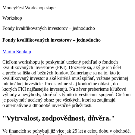
MoneyFest Workshop stage
Workshop
Fondy kvalifikovaných investorov – jednoducho
Fondy kvalifikovaných investorov – jednoducho
Martin Soukup
Cieľom workshopu je poskytnúť ucelený prehľad o fondoch
kvalifikovaných investorov (FKI). Dozviete sa, aký je ich účel
a prečo sa líšia od bežných fondov. Zameriame sa na to, kto je
kvalifikovaný investor a aké kritériá musí spĺňať, vrátane povinnej
minimálnej investície. Predstavíme si aj konkrétne oblasti, do
ktorých FKI najčastejšie investujú. Na záver preberieme kľúčové
výhody a nevýhody, ktoré sú s týmito investíciami spojené. Cieľom
je poskytnúť ucelený obraz pre všetkých, ktorí sa zaujímajú
o alternatívne a dlhodobé investičné príležitosti.
"
Vytrvalost, zodpovědnost, důvěra.
"
Ve financích se pohybuji již více jak 25 let a celou dobu v obchodě.