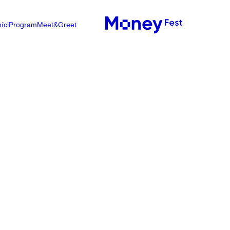
íci
Program
Meet&Greet