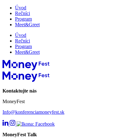
Úvod
Rečníci
Program
Meet&Greet
Úvod
Rečníci
Program
Meet&Greet
Kontaktujte nás
MoneyFest
Info@konferenciamoneyfest.sk
MoneyFest Talk