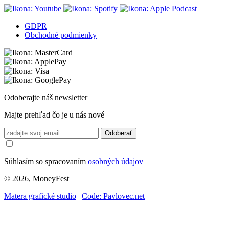
GDPR
Obchodné podmienky
Odoberajte náš newsletter
Majte prehľad čo je u nás nové
Odoberať
Súhlasím so spracovaním
osobných údajov
© 2026, MoneyFest
Matera grafické studio
|
Code: Pavlovec.net