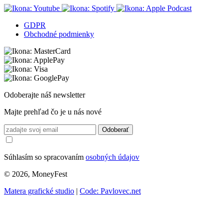
GDPR
Obchodné podmienky
Odoberajte náš newsletter
Majte prehľad čo je u nás nové
Odoberať
Súhlasím so spracovaním
osobných údajov
© 2026, MoneyFest
Matera grafické studio
|
Code: Pavlovec.net